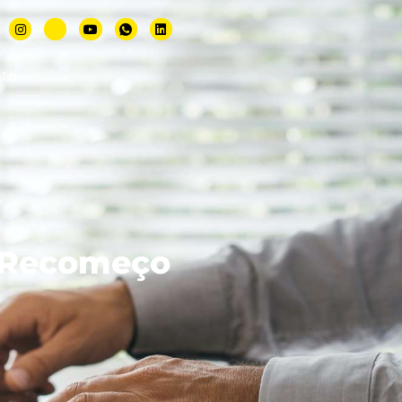
ato
e Recomeço