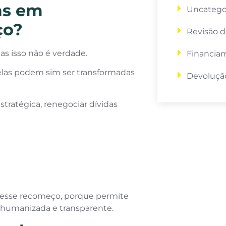
as em
Uncatego
ço?
Revisão d
as isso não é verdade.
Financia
e elas podem sim ser transformadas
Devolução
tratégica, renegociar dívidas
desse recomeço, porque permite
 humanizada e transparente.