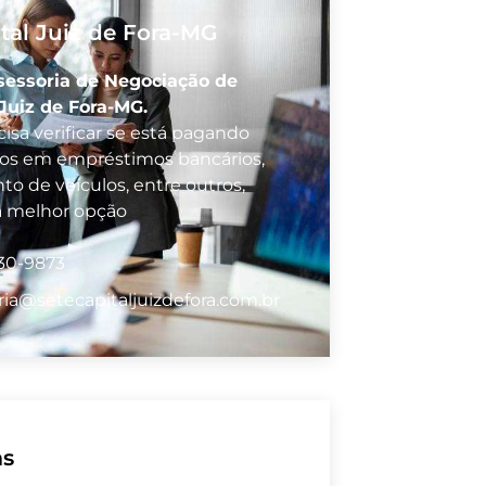
tal Juiz de Fora-MG
sessoria de Negociação de
Juiz de Fora-MG.
isa verificar se está pagando
vos em empréstimos bancários,
to de veículos, entre outros,
a melhor opção
530-9873
ria@setecapitaljuizdefora.com.br
as