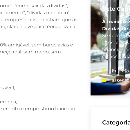
me”, “como sair das dívidas”,
Sete Capi
nciamento”, “dívidas no banco”,
ciar empréstimos” mostram que as
A maior As
claro e leve para reorganizar a
Dívidas de 
Se você prec
juros abusi
0% amigável, sem burocracias e
financiamen
começo real sem medo, sem
somos a su
(61) 99
assesso
ssível;
erença;
de crédito e empréstimo bancário
Categori