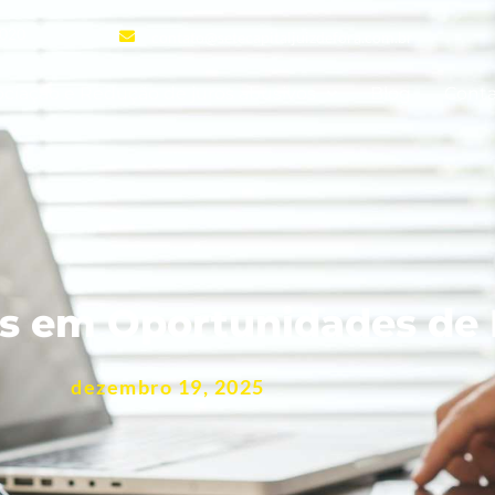
-020
contato@setecapitaljuizdefora.com.br
ciação e Redução de juros abusivos
Blog
Cont
as em Oportunidades d
dezembro 19, 2025