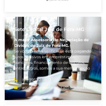
Sete Capital Juiz de Fora-MG
A maior Assessoria de Negociação de
Dívidas de Juiz de Fora-MG.
Se você precisa verificar se está pagando
juros abusivos em empréstimos
bancários, financiamento de veículos,
entre outros, somos a sua melhor opção
(61) 99530-9873
assessoria@setecapitaljuizdefora.com.br