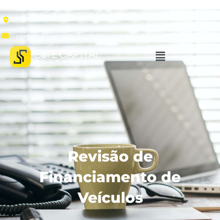
Av. Rio Branco, 2001, Sala 1905 - Centro, Juiz de Fora -
MG, 36013-020
contato@setecapitaljuizdefora.com.br
Revisão de
Financiamento de
Veículos