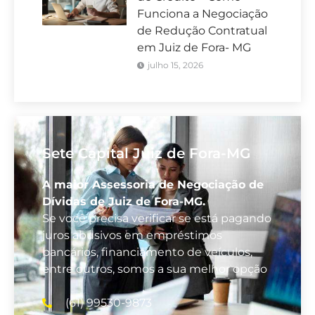
Funciona a Negociação
de Redução Contratual
em Juiz de Fora- MG
julho 15, 2026
Sete Capital Juiz de Fora-MG
A maior Assessoria de Negociação de
Dívidas de Juiz de Fora-MG.
Se você precisa verificar se está pagando
juros abusivos em empréstimos
bancários, financiamento de veículos,
entre outros, somos a sua melhor opção
(61) 99530-9873