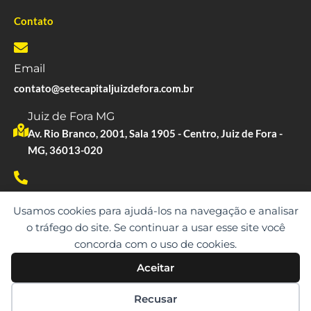
Contato
Email
contato@setecapitaljuizdefora.com.br
Juiz de Fora MG
Av. Rio Branco, 2001, Sala 1905 - Centro, Juiz de Fora -
MG, 36013-020
Whatsapp
Usamos cookies para ajudá-los na navegação e analisar
(61) 99530-9873
o tráfego do site. Se continuar a usar esse site você
concorda com o uso de cookies.
Aceitar
Copyright © 2023. Todos os direitos reservados.
Recusar
SETE CAPITAL | CNPJ: 10.891.675/0001-21