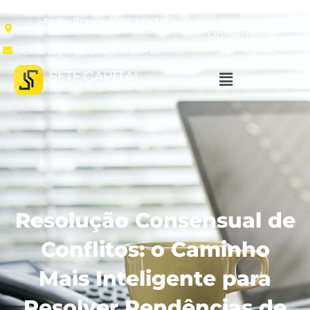
Av. Rio Branco, 2001, Sala 1905 - Centro, Juiz de Fora -
MG, 36013-020
contato@setecapitaljuizdefora.com.br
Resolução Consensual de
Conflitos: o Caminho
Mais Inteligente para
Resolver Pendências de