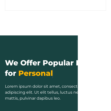
We Offer Popular Plans
for
P
e
r
s
o
n
a
l
t
a
x
Lorem ipsum dolor sit amet, consectetur
adipiscing elit. Ut elit tellus, luctus nec ullamcorper
mattis, pulvinar dapibus leo.