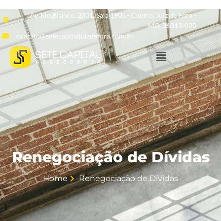
Av. Rio Branco, 2001, Sala 1905 - Centro, Juiz de Fora -
MG, 36013-020
contato@setecapitaljuizdefora.com.br
Renegociação de Dívidas
Home
Renegociação de Dívidas