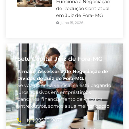
Funciona a Negociação
de Redução Contratual
em Juiz de Fora- MG
julho 15, 2026
Sete Capital Juiz de Fora-MG
A maior Assessoria de Negociação de
Dívidas de Juiz de Fora-MG.
Se você precisa verificar se está pagando
juros abusivos em empréstimos
bancários, financiamento de veículos,
entre outros, somos a sua melhor opção
(61) 99530-9873