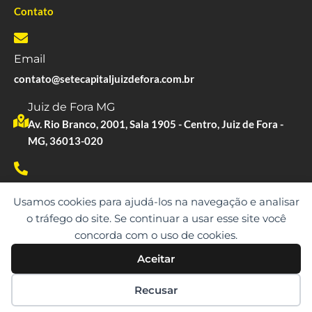
Contato
Email
contato@setecapitaljuizdefora.com.br
Juiz de Fora MG
Av. Rio Branco, 2001, Sala 1905 - Centro, Juiz de Fora -
MG, 36013-020
Whatsapp
Usamos cookies para ajudá-los na navegação e analisar
(61) 99530-9873
o tráfego do site. Se continuar a usar esse site você
concorda com o uso de cookies.
Aceitar
Copyright © 2023. Todos os direitos reservados.
Recusar
SETE CAPITAL | CNPJ: 10.891.675/0001-21