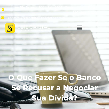
Av. Rio Branco, 2001, Sala 1905 - Centro, Juiz de Fora -
MG, 36013-020
contato@setecapitaljuizdefora.com.br
O Que Fazer Se o Banco
Se Recusar a Negociar
Sua Dívida?