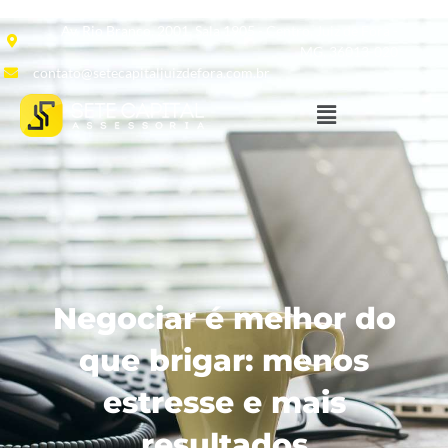
Av. Rio Branco, 2001, Sala 1905 - Centro, Juiz de Fora -
MG, 36013-020
contato@setecapitaljuizdefora.com.br
Negociar é melhor do
que brigar: menos
estresse e mais
resultados