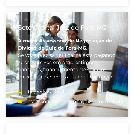
Sete Capital Juiz de Fora-MG
A maior Assessoria de Negociação de
Dívidas de Juiz de Fora-MG.
Se você precisa verificar se está pagando
juros abusivos em empréstimos
bancários, financiamento de veículos,
entre outros, somos a sua melhor opção
(61) 99530-9873
assessoria@setecapitaljuizdefora.com.br