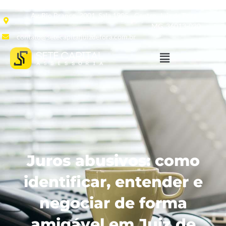
Av. Rio Branco, 2001, Sala 1905 - Centro, Juiz de Fora -
MG, 36013-020
contato@setecapitaljuizdefora.com.br
Juros abusivos: como
identificar, entender e
negociar de forma
amigável em Juiz de