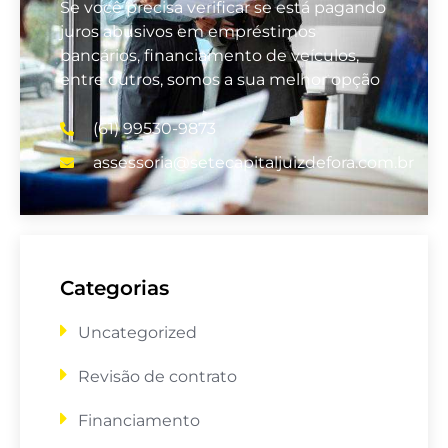
Se você precisa verificar se está pagando
juros abusivos em empréstimos
bancários, financiamento de veículos,
entre outros, somos a sua melhor opção
(61) 99530-9873
assessoria@setecapitaljuizdefora.com.br
Categorias
Uncategorized
Revisão de contrato
Financiamento