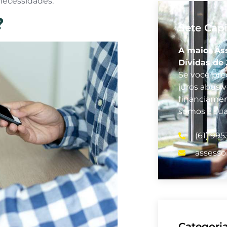
 necessidades.
?
Sete Capi
A maior As
Dívidas de 
Se você prec
juros abusi
financiamen
somos a su
(61) 99
assesso
Categori