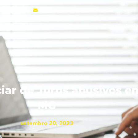
-020
contato@setecapitaljuizdefora.com.br
ciação e Redução de juros abusivos
Blog
Cont
ar de Juros abusivos em
MG
setembro 20, 2023