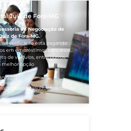
tal Juiz de Fora-MG
sessoria de Negociação de
Juiz de Fora-MG.
isa verificar se está pagando
vos em empréstimos bancários,
to de veículos, entre outros,
a melhor opção
530-9873
ria@setecapitaljuizdefora.com.br
as