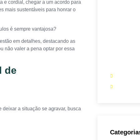
a e cordial, chegar a um acordo para
Sete Capi
s mais sustentáveis para honrar o
A maior Ass
culos é sempre vantajosa?
de Juiz de F
Se você preci
estão em detalhes, destacando as
abusivos em 
u não valer a pena optar por essa
financiamento
sua melhor o
l de
(61) 995
assessor
deixar a situação se agravar, busca
Categoria