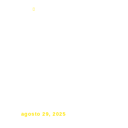
013-020
contato@setecapitaljuizdefora.com.br
ção e Redução de juros abusivos
Blog
Contato
ital é a mais indicada para
m financiamentos de veícu
agosto 29, 2025