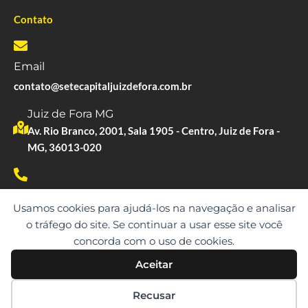
Contato
Email
contato@setecapitaljuizdefora.com.br
Juiz de Fora MG
Av. Rio Branco, 2001, Sala 1905 - Centro, Juiz de Fora -
MG, 36013-020
Whatsapp
Usamos cookies para ajudá-los na navegação e analisar
(61) 99530-9873
o tráfego do site. Se continuar a usar esse site você
concorda com o uso de cookies.
Aceitar
Copyright © 2023. Todos os direitos reservados.
Recusar
SETE CAPITAL | CNPJ: 10.891.675/0001-21