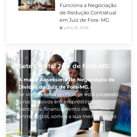
Funciona a Negociação
de Redução Contratual
em Juiz de Fora- MG
julho 15, 2026
Sete Capital Juiz de Fora-MG
A maior Assessoria de Negociação de
Dívidas de Juiz de Fora-MG.
Se você precisa verificar se está pagando
juros abusivos em empréstimos
bancários, financiamento de veículos,
entre outros, somos a sua melhor opção
(61) 99530-9873