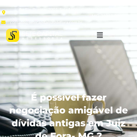
Av. Rio Branco, 2001, Sala 1905 - Centro, Juiz de Fora -
MG, 36013-020
contato@setecapitaljuizdefora.com.br
É possível fazer
negociação amigável de
dívidas antigas em Juiz
de Fora- MG ?