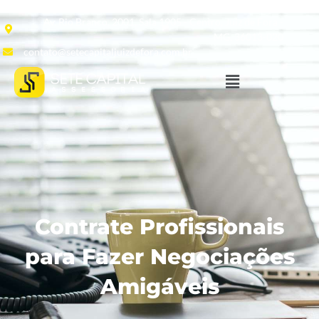
Av. Rio Branco, 2001, Sala 1905 - Centro, Juiz de Fora -
MG, 36013-020
contato@setecapitaljuizdefora.com.br
Contrate Profissionais
para Fazer Negociações
Amigáveis