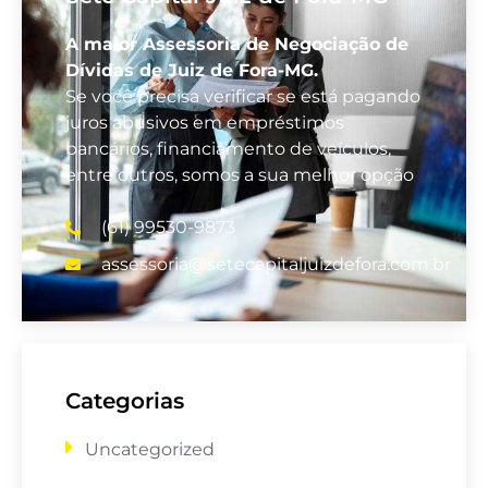
A maior Assessoria de Negociação de
Dívidas de Juiz de Fora-MG.
Se você precisa verificar se está pagando
juros abusivos em empréstimos
bancários, financiamento de veículos,
entre outros, somos a sua melhor opção
(61) 99530-9873
assessoria@setecapitaljuizdefora.com.br
Categorias
Uncategorized