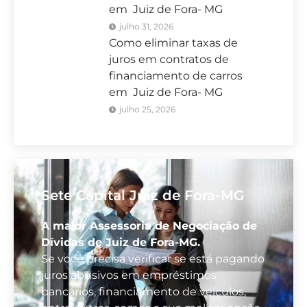
em Juiz de Fora- MG
julho 31, 2026
Como eliminar taxas de
juros em contratos de
financiamento de carros
em Juiz de Fora- MG
julho 25, 2026
Sete Capital Juiz de Fora-MG
A maior Assessoria de Negociação de
Dívidas de Juiz de Fora-MG.
Se você precisa verificar se está pagando
juros abusivos em empréstimos
bancários, financiamento de veículos,