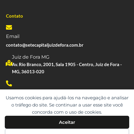
Contato
Email
contato@setecapitaljuizdefora.com.br
Juiz de Fora MG
Av. Rio Branco, 2001, Sala 1905 - Centro, Juiz de Fora -
MG, 36013-020
Whatsapp
Usamos cookies para ajudá-los na navegação e analisar
(61) 99530-9873
o tráfego do site. Se continuar a usar esse site você
concorda com o uso de cookies.
Aceitar
Copyright © 2023. Todos os direitos reservados.