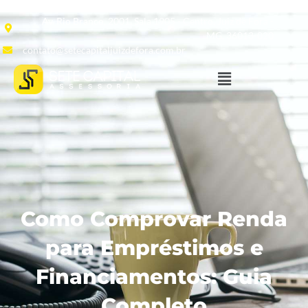
Av. Rio Branco, 2001, Sala 1905 - Centro, Juiz de Fora -
MG, 36013-020
contato@setecapitaljuizdefora.com.br
Como Comprovar Renda
para Empréstimos e
Financiamentos: Guia
Completo