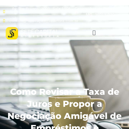
Av. Rio Branco, 2001, Sala 1905 - Centro, Juiz de Fora -
MG, 36013-020
contato@setecapitaljuizdefora.com.br
Como Revisar a Taxa de
Juros e Propor a
Negociação Amigável de
Empréstimos e