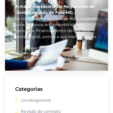
A maior Assessoria de Negociação de
Dívidas de Juiz de Fora-MG.
Se você precisa verificar se está pagando
juros abusivos em empréstimos
bancários, financiamento de veículos,
entre outros, somos a sua melhor opção
(61) 99530-9873
assessoria@setecapitaljuizdefora.com.br
Categorias
Uncategorized
Revisão de contrato