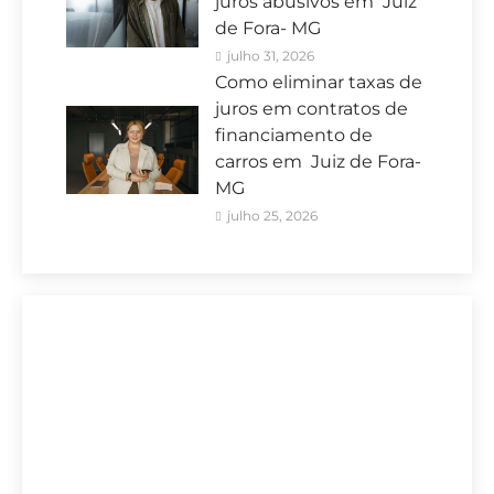
juros abusivos em Juiz
de Fora- MG
julho 31, 2026
Como eliminar taxas de
juros em contratos de
financiamento de
carros em Juiz de Fora-
MG
julho 25, 2026
Sete Capital Juiz de Fora-MG
A maior Assessoria de Negociação de
Dívidas de Juiz de Fora-MG.
Se você precisa verificar se está pagando
juros abusivos em empréstimos