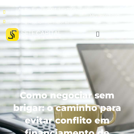
Av. Rio Branco, 2001, Sala 1905 - Centro, Juiz de Fora -
MG, 36013-020
contato@setecapitaljuizdefora.com.br
Como negociar sem
brigar: o caminho para
evitar conflito em
financiamento de