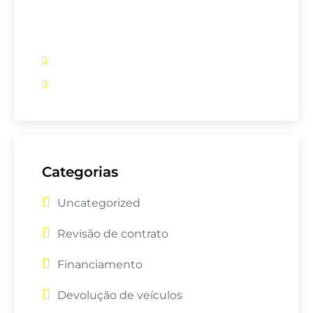
bancários, financiamento de veículos,
entre outros, somos a sua melhor opção
(61) 99530-9873
assessoria@setecapitaljuizdefora.com.br
Categorias
Uncategorized
Revisão de contrato
Financiamento
Devolução de veículos