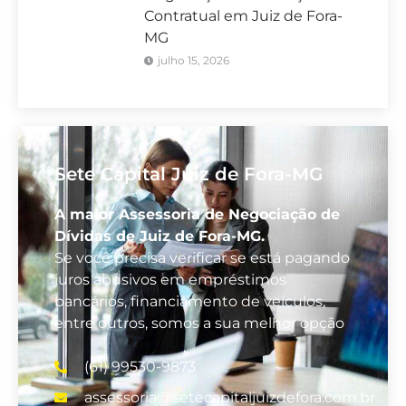
Contratual em Juiz de Fora-
MG
julho 15, 2026
Sete Capital Juiz de Fora-MG
A maior Assessoria de Negociação de
Dívidas de Juiz de Fora-MG.
Se você precisa verificar se está pagando
juros abusivos em empréstimos
bancários, financiamento de veículos,
entre outros, somos a sua melhor opção
(61) 99530-9873
assessoria@setecapitaljuizdefora.com.br