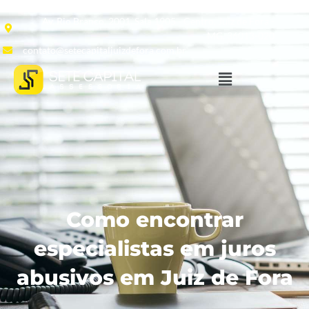
Av. Rio Branco, 2001, Sala 1905 - Centro, Juiz de Fora -
MG, 36013-020
contato@setecapitaljuizdefora.com.br
Como encontrar
especialistas em juros
abusivos em Juiz de Fora