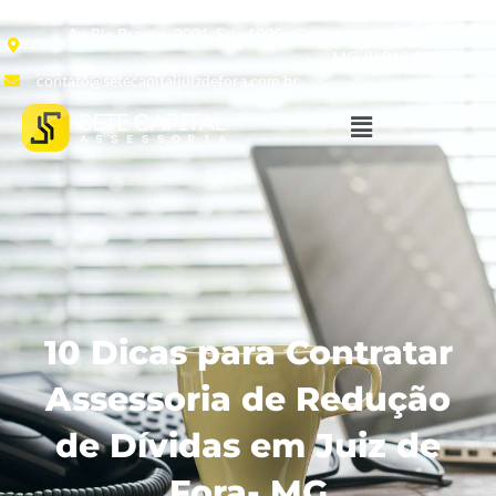
Av. Rio Branco, 2001, Sala 1905 - Centro, Juiz de Fora -
MG, 36013-020
contato@setecapitaljuizdefora.com.br
10 Dicas para Contratar
Assessoria de Redução
de Dívidas em Juiz de
Fora- MG