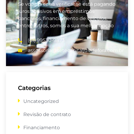
Se você precisa verificar se está pagando
juros abusivos em empréstimos
bancários, financiamento de veículos,
entre outros, somos a sua melhor opção
(61) 99530-9873
assessoria@setecapitaljuizdefora.com.br
Categorias
Uncategorized
Revisão de contrato
Financiamento